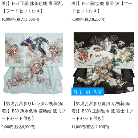
着)】B63 正絹 抹茶色地 鷹 軍配
着)】B62 黒地 兜 扇子 波【フー
【フードセット付き】
ドセット付き】
10,000円(税込11,000円)
7,500円(税込8,250円)
【男児お宮参りレンタル初着(産
【男児お宮参り夏用 絽初着(産
着)】B50 薄水色地 菱地紋 鷹【フ
着)】B303 正絹黒地 鷹 富士【フ
ードセット付き】
ードセット付き】
9,000円(税込9,900円)
11,000円(税込12,100円)