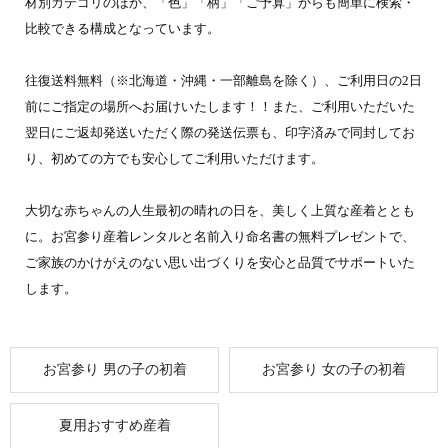
材別カテゴリのほか、「色」「柄」「ご予算」からも簡単に検索・
比較できる構成となっています。
往復送料無料（※北海道・沖縄・一部離島を除く）、ご利用日の2日
前にご指定の場所へお届けいたします！！また、ご利用いただいた
翌日にご返却発送いただく際の発送伝票も、印字済みで同封してお
り、初めての方でも安心してご利用いただけます。
大切な赤ちゃんの人生最初の晴れの日を、美しく上質な産着ととも
に。お宮参り産着レンタルと名前入り命名書の無料プレゼントで、
ご家族のかけがえのない思い出づくりを安心と品質でサポートいた
します。
グループ一覧
お宮参り 男の子の初着
お宮参り 女の子の初着
夏用おすすめ産着