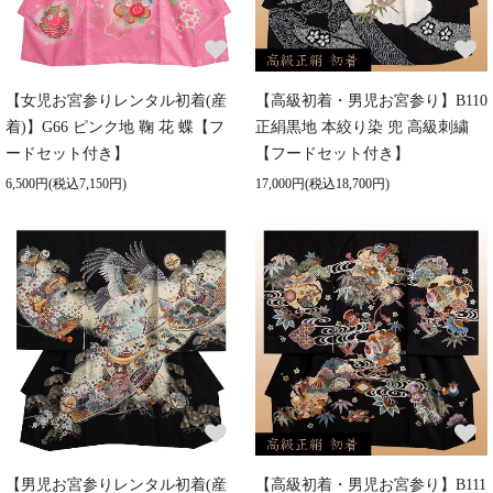
【女児お宮参りレンタル初着(産
【高級初着・男児お宮参り】B110
着)】G66 ピンク地 鞠 花 蝶【フ
正絹黒地 本絞り染 兜 高級刺繍
ードセット付き】
【フードセット付き】
6,500円(税込7,150円)
17,000円(税込18,700円)
【男児お宮参りレンタル初着(産
【高級初着・男児お宮参り】B111