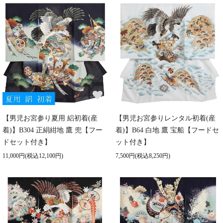
【男児お宮参り夏用 絽初着(産
【男児お宮参りレンタル初着(産
着)】B304 正絹紺地 鷹 兜【フー
着)】B64 白地 鷹 宝船【フードセ
ドセット付き】
ット付き】
11,000円(税込12,100円)
7,500円(税込8,250円)