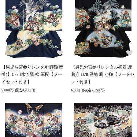
【男児お宮参りレンタル初着(産
【男児お宮参りレンタル初着(産
着)】B77 紺地 鷹 松 軍配【フー
着)】B78 黒地 鷹 小槌【フードセ
ドセット付き】
ット付き】
9,000円(税込9,900円)
6,500円(税込7,150円)