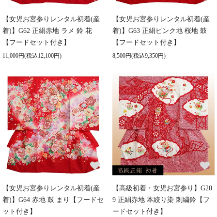
【女児お宮参りレンタル初着(産
【女児お宮参りレンタル初着(産
着)】G62 正絹赤地 ラメ 鈴 花
着)】G63 正絹ピンク地 桜地 鼓
【フードセット付き】
【フードセット付き】
11,000円(税込12,100円)
8,500円(税込9,350円)
【女児お宮参りレンタル初着(産
【高級初着・女児お宮参り】G20
着)】G64 赤地 鼓 まり【フードセ
9 正絹赤地 本絞り染 刺繍鈴【フ
ット付き】
ードセット付き】