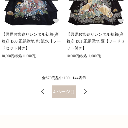
【男児お宮参りレンタル初着(産
【男児お宮参りレンタル初着(産
着)】B80 正絹紺地 兜 流水【フー
着)】B81 正絹黒地 鷹【フードセ
ドセット付き】
ット付き】
10,000円(税込11,000円)
10,000円(税込11,000円)
全
570
商品中
109 - 144
表示
4
ページ目