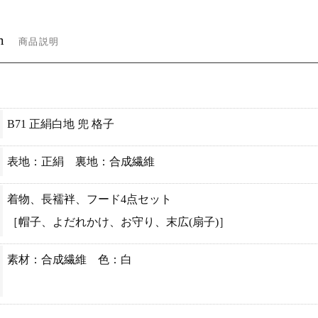
m
商品説明
B71 正絹白地 兜 格子
表地：正絹 裏地：合成繊維
着物、長襦袢、フード4点セット
［帽子、よだれかけ、お守り、末広(扇子)］
素材：合成繊維 色：白