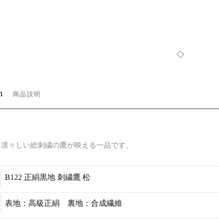
◇
m
商品説明
も凛々しい総刺繍の鷹が映える一品です。
B122 正絹黒地 刺繍鷹 松
表地：高級正絹 裏地：合成繊維