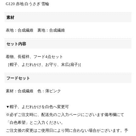
G120 赤地 白うさぎ 雪輪
素材
表地：合成繊維 裏地：合成繊維
セット内容
着物、長襦袢、フード4点セット
［帽子、よだれかけ、お守り、末広(扇子)］
フードセット
素材：合成繊維 色：薄ピンク
▼帽子、よだれかけを白色へ変更可
※必ずご注文時に、配送先のご入力ページにございます備考欄にて
「白色希望」とご入力ください。
ご注文後の変更はご使用日により間に合わない場合がございます。予