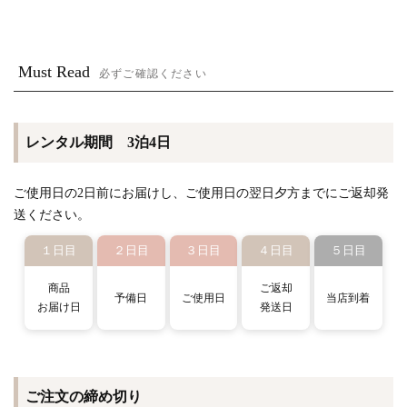
Must Read
必ずご確認ください
レンタル期間 3泊4日
ご使用日の2日前にお届けし、ご使用日の翌日夕方までにご返却発
送ください。
１日目
２日目
３日目
４日目
５日目
商品
ご返却
予備日
ご使用日
当店到着
お届け日
発送日
ご注文の締め切り