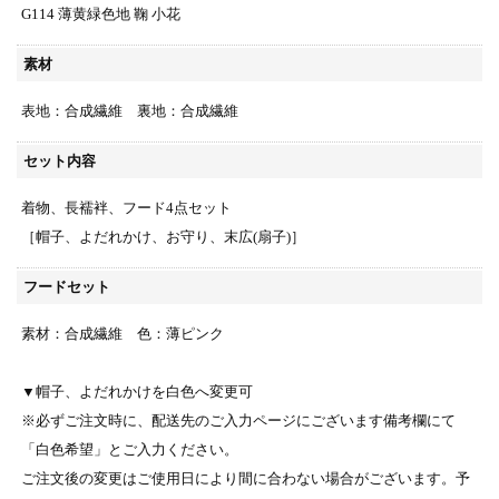
G114 薄黄緑色地 鞠 小花
素材
表地：合成繊維 裏地：合成繊維
セット内容
着物、長襦袢、フード4点セット
［帽子、よだれかけ、お守り、末広(扇子)］
フードセット
素材：合成繊維 色：薄ピンク
▼帽子、よだれかけを白色へ変更可
※必ずご注文時に、配送先のご入力ページにございます備考欄にて
「白色希望」とご入力ください。
ご注文後の変更はご使用日により間に合わない場合がございます。予