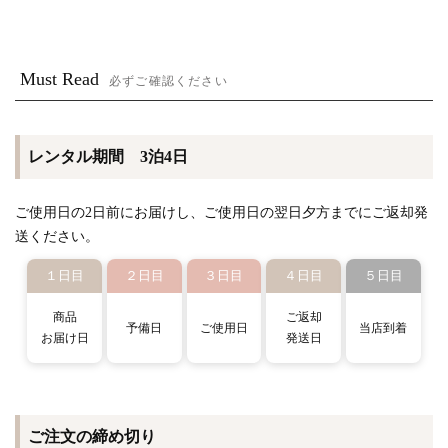
Must Read
必ずご確認ください
レンタル期間 3泊4日
ご使用日の2日前にお届けし、ご使用日の翌日夕方までにご返却発
送ください。
１日目
２日目
３日目
４日目
５日目
商品
ご返却
予備日
ご使用日
当店到着
お届け日
発送日
ご注文の締め切り