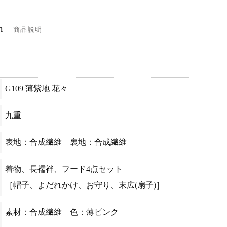
m
商品説明
G109 薄紫地 花々
九重
表地：合成繊維 裏地：合成繊維
着物、長襦袢、フード4点セット
［帽子、よだれかけ、お守り、末広(扇子)］
素材：合成繊維 色：薄ピンク