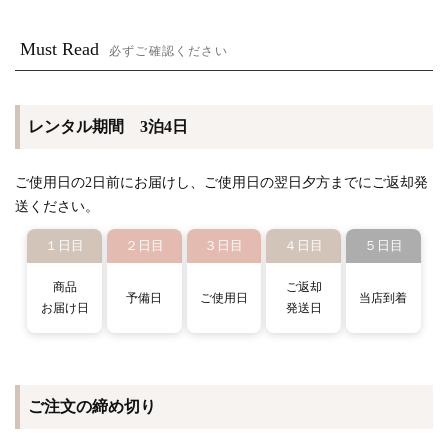
Must Read
必ずご確認ください
レンタル期間 3泊4日
ご使用日の2日前にお届けし、ご使用日の翌日夕方までにご返却発
送ください。
１日目
２日目
３日目
４日目
５日目
商品
ご返却
予備日
ご使用日
当店到着
お届け日
発送日
ご注文の締め切り