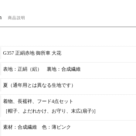
m
商品説明
G357 正絹赤地 御所車 大花
表地：正絹（絽） 裏地：合成繊維
夏（通年用とは異なる生地です）
着物、長襦袢、フード4点セット
［帽子、よだれかけ、お守り、末広(扇子)］
素材：合成繊維 色：薄ピンク