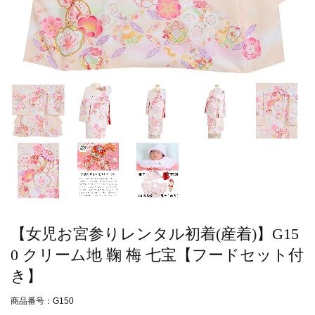
【女児お宮参りレンタル初着(産着)】G15
0 クリーム地 鞠 梅 七宝【フードセット付
き】
商品番号：G150