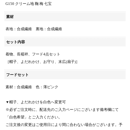
G150 クリーム地 鞠 梅 七宝
素材
表地：合成繊維 裏地：合成繊維
セット内容
着物、長襦袢、フード4点セット
［帽子、よだれかけ、お守り、末広(扇子)］
フードセット
素材：合成繊維 色：薄ピンク
▼帽子、よだれかけを白色へ変更可
※必ずご注文時に、配送先のご入力ページにございます備考欄にて
「白色希望」とご入力ください。
ご注文後の変更はご使用日により間に合わない場合がございます。予