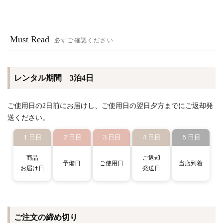
Must Read
必ずご確認ください
レンタル期間 3泊4日
ご使用日の2日前にお届けし、ご使用日の翌日夕方までにご返却発
送ください。
１日目
２日目
３日目
４日目
５日目
商品
ご返却
予備日
ご使用日
当店到着
お届け日
発送日
ご注文の締め切り