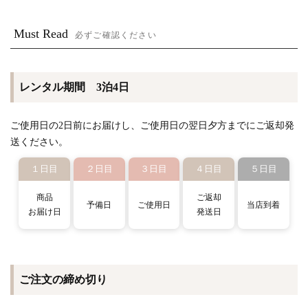
Must Read
必ずご確認ください
レンタル期間 3泊4日
ご使用日の2日前にお届けし、ご使用日の翌日夕方までにご返却発
送ください。
１日目
２日目
３日目
４日目
５日目
商品
ご返却
予備日
ご使用日
当店到着
お届け日
発送日
ご注文の締め切り