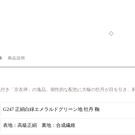
◇
m
商品説明
紙付き「京友禅」の逸品。個性的な配色に大輪の牡丹が目を引き、
G247 正絹白緑エメラルドグリーン地 牡丹 鞠
表地：高級正絹 裏地：合成繊維