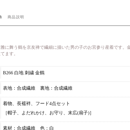
m
商品説明
優雅に舞う鶴を京友禅で繊細に描いた男の子のお宮参り産着です。
立てます。
B266 白地 刺繍 金鶴
表地：合成繊維 裏地：合成繊維
着物、長襦袢、フード4点セット
［帽子、よだれかけ、お守り、末広(扇子)］
素材：合成繊維 色：白