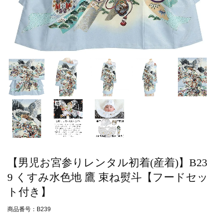
【男児お宮参りレンタル初着(産着)】B23
9 くすみ水色地 鷹 束ね熨斗【フードセッ
ト付き】
商品番号：B239