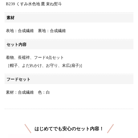
B239 くすみ水色地 鷹 束ね熨斗
素材
表地：合成繊維 裏地：合成繊維
セット内容
着物、長襦袢、フード4点セット
［帽子、よだれかけ、お守り、末広(扇子)］
フードセット
素材：合成繊維 色：白
はじめてでも安心のセット内容！