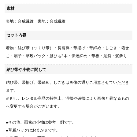
素材
表地：合成繊維 裏地：合成繊維
セット内容
着物・結び帯（つくり帯）・長襦袢・帯揚げ・帯締め・しごき・箱せ
こ・扇子・草履バック・腰ひも3本・伊達締め・帯板・足袋・髪飾り
結び帯や小物に関して
結び帯、帯揚げ、帯締め、しごきは画像の通りご用意させていただき
ます。
※但し、レンタル商品の特性上、汚損や破損により画像と異なるもの
へ変更する場合がございます。
●その他、画像の小物は参考一例です。
●草履バックはおまかせです。