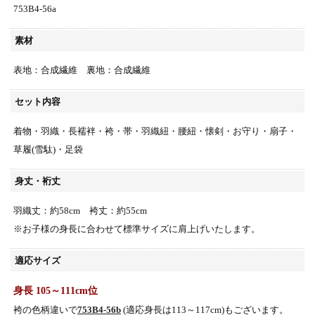
753B4-56a
素材
表地：合成繊維 裏地：合成繊維
セット内容
着物・羽織・長襦袢・袴・帯・羽織紐・腰紐・懐剣・お守り・扇子・
草履(雪駄)・足袋
身丈・裄丈
羽織丈：約58cm 袴丈：約55cm
※お子様の身長に合わせて標準サイズに肩上げいたします。
適応サイズ
身長 105～111cm位
袴の色柄違いで
753B4-56b
(適応身長は113～117cm)もございます。