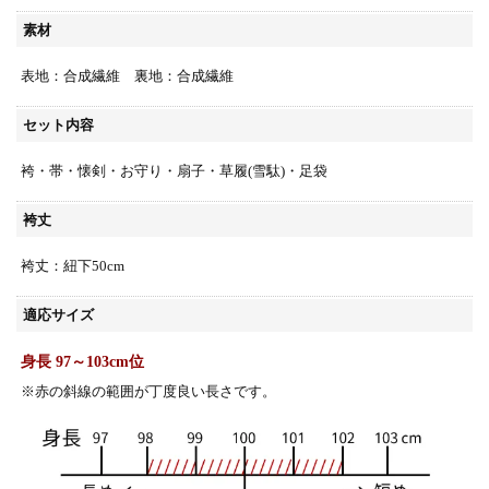
素材
表地：合成繊維 裏地：合成繊維
セット内容
袴・帯・懐剣・お守り・扇子・草履(雪駄)・足袋
袴丈
袴丈：紐下50cm
適応サイズ
身長 97～103cm位
※赤の斜線の範囲が丁度良い長さです。