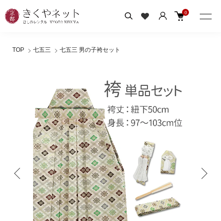
0
TOP
七五三
七五三 男の子袴セット