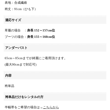
表地：合成繊維
袴丈：91cm（ひも下）
適応サイズ
草履の場合 ：
身長 152～157cm位
ブーツの場合：
身長 155～160cm位
アンダーバスト
65cm～85cmまでが綺麗にご着用頂けます。
(最大90cmまで対応可)
内容
袴単品
袴単品だけをレンタルの方
半幅帯をご希望の場合は→
こちらから