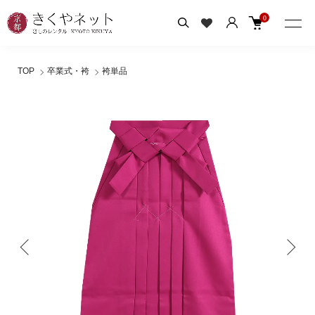
0
TOP
卒業式・袴
袴単品