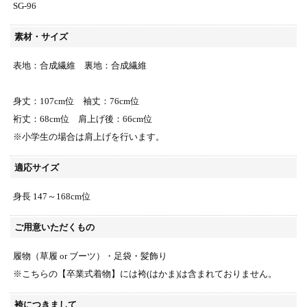
SG-96
素材・サイズ
表地：合成繊維 裏地：合成繊維
身丈：107cm位 袖丈：76cm位
裄丈：68cm位 肩上げ後：66cm位
※小学生の場合は肩上げを行います。
適応サイズ
身長 147～168cm位
ご用意いただくもの
履物（草履 or ブーツ）・足袋・髪飾り
※こちらの【卒業式着物】には袴(はかま)は含まれておりません。
袴につきまして