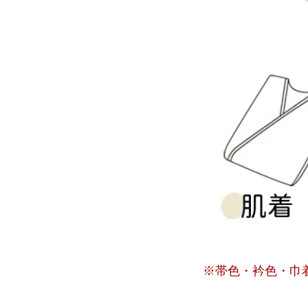
※帯色・衿色・巾