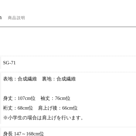
m
商品説明
SG-71
表地：合成繊維 裏地：合成繊維
身丈：107cm位 袖丈：76cm位
裄丈：68cm位 肩上げ後：66cm位
※小学生の場合は肩上げを行います。
身長 147～168cm位