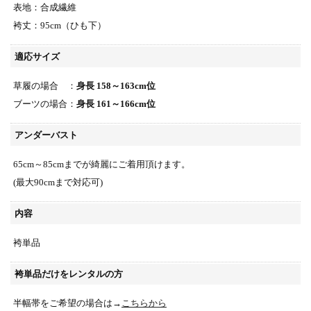
表地：合成繊維
袴丈：95cm（ひも下）
適応サイズ
草履の場合 ：
身長 158～163cm位
ブーツの場合：
身長 161～166cm位
アンダーバスト
65cm～85cmまでが綺麗にご着用頂けます。
(最大90cmまで対応可)
内容
袴単品
袴単品だけをレンタルの方
半幅帯をご希望の場合は→
こちらから