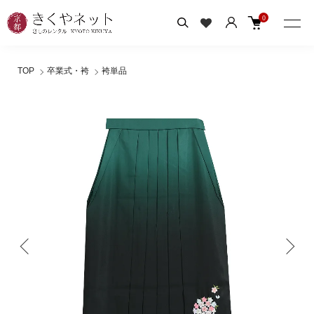
0
TOP
卒業式・袴
袴単品