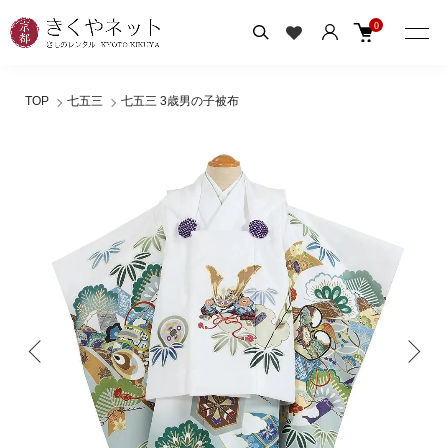
0
TOP
七五三
七五三 3歳男の子被布