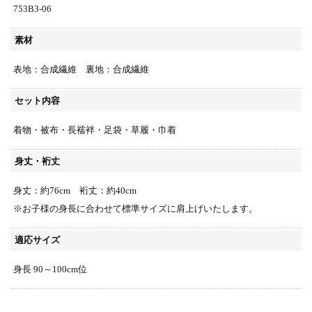
753B3-06
素材
表地：合成繊維 裏地：合成繊維
セット内容
着物・被布・長襦袢・足袋・草履・巾着
身丈・裄丈
身丈：約76cm 裄丈：約40cm
※お子様の身長に合わせて標準サイズに肩上げいたします。
適応サイズ
身長 90～100cm位