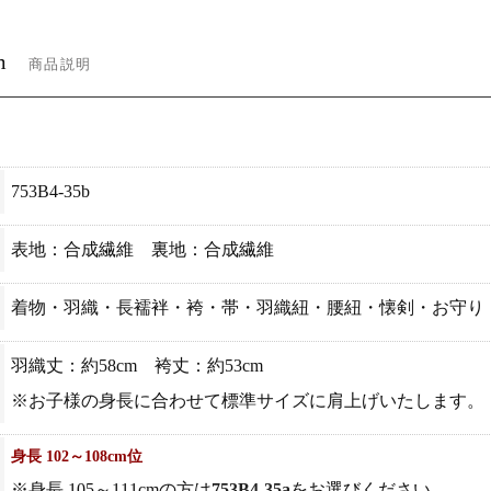
m
商品説明
753B4-35b
表地：合成繊維 裏地：合成繊維
着物・羽織・長襦袢・袴・帯・羽織紐・腰紐・懐剣・お守り・
羽織丈：約58cm 袴丈：約53cm
※お子様の身長に合わせて標準サイズに肩上げいたします。
身長 102～108cm位
※身長 105～111cmの方は
753B4-35a
をお選びください。