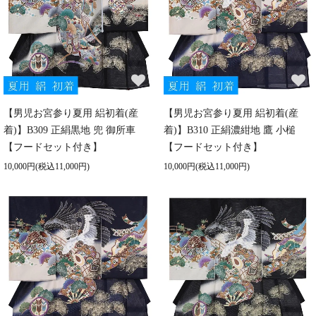
【男児お宮参り夏用 絽初着(産
【男児お宮参り夏用 絽初着(産
着)】B309 正絹黒地 兜 御所車
着)】B310 正絹濃紺地 鷹 小槌
【フードセット付き】
【フードセット付き】
10,000円(税込11,000円)
10,000円(税込11,000円)